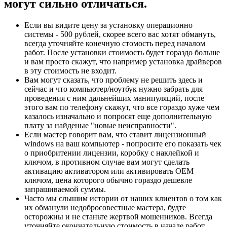
могут сильно отличаться.
Если вы видите цену за установку операционно
системы - 500 рублей, скорее всего вас хотят обмануть,
всегда уточняйте конечную стомость перед началом
работ. После установки стоимость будет гораздо больше
и вам просто скажут, что например установка драйверов
в эту стоимость не входит.
Вам могут сказать, что проблему не решить здесь и
сейчас и что компьютер/ноутбук нужно забрать для
проведения с ним дальнейших манипуляций, после
этого вам по телефону скажут, что все гораздо хуже чем
казалось изначально и попросят еще дополнительную
плату за найденые "новые неисправности".
Если мастер говорит вам, что ставит лицензионный
windows на ваш компьютер - попросите его показать чек
о приобритении лицензии, коробку с наклейкой и
ключом, в противном случае вам могут сделать
активацию активатором или активировать OEM
ключом, цена которого обычно гораздо дешевле
запрашиваемой суммы.
Часто мы слышим истории от наших клиентов о том как
их обманули недобросовестные мастера, будте
осторожны и не станьте жертвой мошенников. Всегда
уточняйте окончательную стоимость в начале работ.